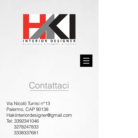
Contattaci
Via Nicolò Turrisi n°13
Palermo, CAP 90138
Hakiinteriordesigner@gmail.com
Tel:
3392341046
3278247833
3338337681